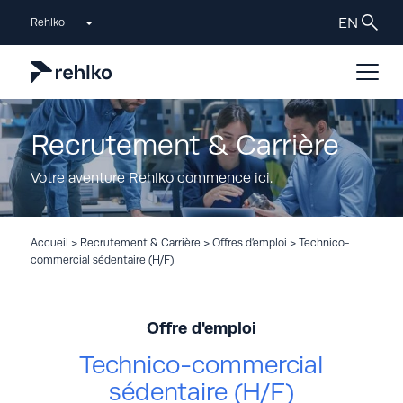
Rehlko
Recrutement & Carrière
Votre aventure Rehlko commence ici.
Accueil
>
Recrutement & Carrière
>
Offres d’emploi
>
Technico-
commercial sédentaire (H/F)
Offre d'emploi
Technico-commercial
sédentaire (H/F)