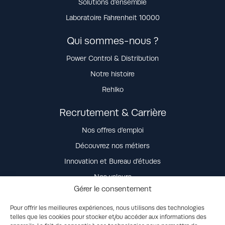
Solutions d’ensemble
Laboratoire Fahrenheit 10000
Qui sommes-nous ?
Power Control & Distribution
Notre histoire
Rehlko
Recrutement & Carrière
Nos offres d’emploi
Découvrez nos métiers
Innovation et Bureau d’études
Nos valeurs
Gérer le consentement
La vie dans l’entreprise
Nos engagements
Pour offrir les meilleures expériences, nous utilisons des technologies
telles que les cookies pour stocker et/ou accéder aux informations des
Candidature spontanée