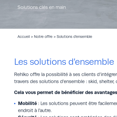
Solutions clés en main
Laboratoire Fahrenheit 10000
Candidature spontanée
Accueil
>
Notre offre
>
Solutions d’ensemble
Les solutions d’ensemble
Rehlko offre la possibilité à ses clients d’intégre
travers des solutions d’ensemble : skid, shelter,
Cela vous permet de bénéficier des avantages
Mobilité
: Les solutions peuvent être facilem
endroit à l’autre.