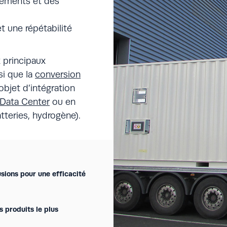
léments et des
t une répétabilité
 principaux
nsi que la
conversion
objet d’intégration
Data Center
ou en
tteries, hydrogène).
usions pour une efficacité
 produits le plus