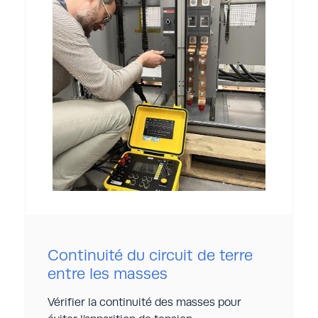
d’isolement dans l’air permet de s’assurer
que les règles de construction ont été
respectées pour éviter les arcs électriques.
Normes de références :
IEC 61439-1
NF EN IEC 61439-1
Caractéristiques du laboratoire :
Impérial et Métrique
Jusqu’à 150 mm
Résolution : 0,01 mm
Continuité du circuit de terre
entre les masses
Vérifier la continuité des masses pour