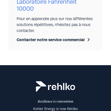
Laboratoire Fahrenheit
NF EN IEC 61439-1
10000
Caractéristiques du laboratoire :
Pour en apprendre plus sur nos différentes
0.1Ω sous 10A
solutions répétitives, n’hésitez pas à nous
Résolution : 100nΩ
contacter.
Contacter notre service commercial
Resilience is reinvention
Kohler Energy is now Rehlko