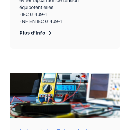
éviter l’apparition de tension
équipotentielles
• IEC 61439-1
• NF EN IEC 61439-1
Plus d’info
Continuité du circuit de terre
entre les masses
L’objectif de cet essai est de vérifier la
continuité des masses afin d’éviter tout
risque d’apparition de tension
équipotentielles dangereuse sur une partie
quelconque de l’équipement testé.
Normes de références :
IEC 61439-1