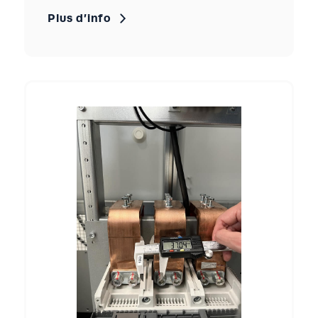
Plus d’info
Essai d’isolement
La qualité des matériels et des
interconnexions font varier leur degré de
résistance. Cette résistance est mesurée
afin de s’assurer de l’absence de courant de
fuite dans l’ensemble testé.
Normes de références :
IEC 61439-1
NF EN IEC 61439-1
Caractéristiques du laboratoire :
Jusqu’à 1 MΩ