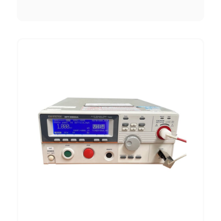
Essai d’échauffement
Le laboratoire Fahrenheit 10000 est équipé
d’un local pour la réalisation d’essais
d’échauffements. Il est en capacité de
délivrer un courant allant jusqu’à 7000 A en
AC / 6000 A en DC sur l’ensemble
électrique testé et jusqu’à 140 points de
mesures d’échauffement simultanées.
Normes de références :
IEC 61439-1
NF EN IEC 61439-1
NF EN 50123-1
Caractéristiques du laboratoire :