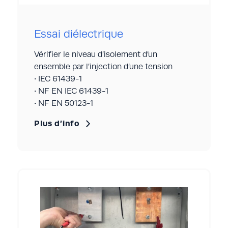
Courant :
Jusqu’à 7000A en AC en très basse
tension (TBT)
Essai diélectrique
6000A en DC en très basse tension
Vérifier le niveau d’isolement d’un
(TBT)
ensemble par l’injection d’une tension
Points de mesure : jusqu’à 140
• IEC 61439-1
Fréquence : 50 Hz
• NF EN IEC 61439-1
T° ambiante : de 20 à 35°C
• NF EN 50123-1
Résolution : 0,01°C
Plus d’info
Essai diélectrique
L’essai diélectrique permet de vérifier le
niveau d’isolement (règles de construction
relatives aux lignes de fuite et aux