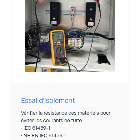
distances d’isolement dans l’air) assigné
d’un ensemble par l’injection d’une tension
(jusqu’à 15 kV).
Normes de références :
IEC 61439-1
NF EN IEC 61439-1
NF EN 50123-1
Caractéristiques du laboratoire :
0 à 5 kV (61439-1)
0 à 15 kV (50123-1)
Résolution : 1 µA
Essai d’isolement
Vérifier la résistance des matériels pour
éviter les courants de fuite
• IEC 61439-1
• NF EN IEC 61439-1