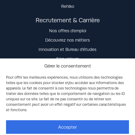
Rehlko
Recrutement & Carrière
Nos offres d’emploi
Découvrez nos métiers
Innovation et Bureau d’études
Nos valeurs
Gérer le consentement
La vie dans l’entreprise
Nos engagements
Pour offrir les meilleures expériences, nous utilisons des technologies
telles que les cookies pour stocker et/ou accéder aux informations des
Candidature spontanée
appareils. Le fait de consentir à ces technologies nous permettra de
traiter des données telles que le comportement de navigation ou les ID
uniques sur ce site. Le fait de ne pas consentir ou de retirer son
Contact
consentement peut avoir un effet négatif sur certaines caractéristiques
et fonctions.
Accepter