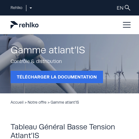
Rehlko
Gamme atlant’IS
Contrôle & distribution
TÉLÉCHARGER LA DOCUMENTATION
Accueil
>
Notre offre
>
Gamme atlant’IS
Tableau Général Basse Tension
Atlant’IS