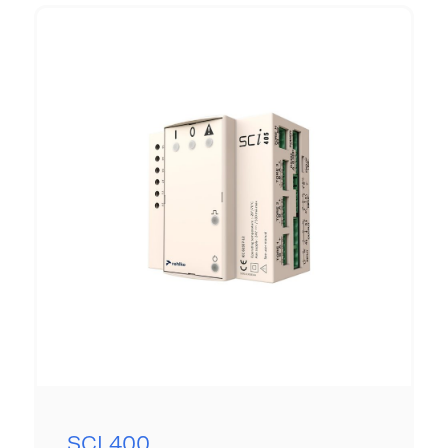
SCI 500
Notre Système de Communication Intelligent SCI
500 est un véritable outil d’aide à l’exploitation et à la
maintenance préventive du tableau général basse
tension (TGBT) atlant’IS. Il est composé d’un IHM
tactile 12’’ en face avant du TGBT, d’un PC industriel
et d’un switch ethernet.
Il vous offre les fonctions suivantes :
EXPLOITATION
Accès direct par l’IHM
Signalisation, contrôle-commande, mesures
électriques
Management des températures
Historique des consommations
Données disponibles pour la GTC avec prise en
main à distance
SCI 400