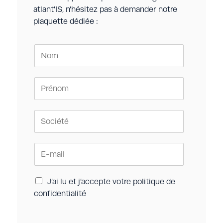
Option signalisation et commande
✔
✔
✔
atlant’IS, n’hésitez pas à demander notre
déportées par lexan + entrées
plaquette dédiée :
supplémentaires
N
o
m
*
P
r
é
n
S
o
o
m
c
*
i
E
é
-
t
m
é
a
R
J’ai lu et j’accepte votre
politique de
*
i
G
confidentialité
l
P
*
D
*