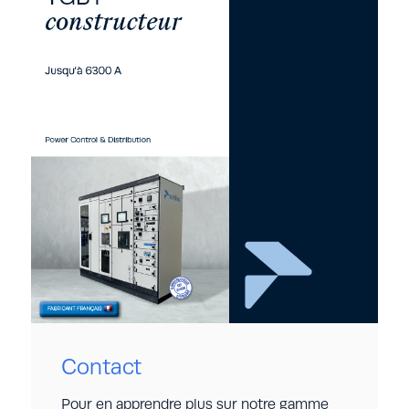
0
0
0
2
3
5
Contrôle des états de l’Unité
✔
✔
✔
Fonctionnelle (disjoncteur,
contacteur, …)
Signalisation marche-arrêt-défaut
✔
✔
✔
Commande de l’UF (disjoncteur,
✔
✔
✔
contacteur, …)
Mesure de température de l’UF
✔
✔
✔
Mesure de courant par TC
✔
✔
Mesure et comptage (CEI 61557-12)
✔
✔
Communication Ethernet
✔
Contact
Communication RS485
✔
✔
✔
Pour en apprendre plus sur notre gamme