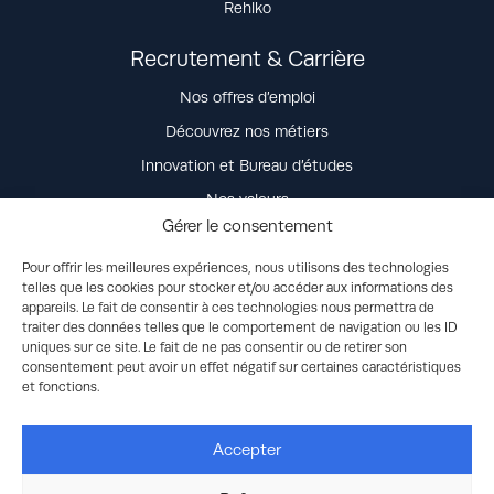
Rehlko
Recrutement & Carrière
Nos offres d’emploi
Découvrez nos métiers
Innovation et Bureau d’études
Nos valeurs
Gérer le consentement
La vie dans l’entreprise
Nos engagements
Pour offrir les meilleures expériences, nous utilisons des technologies
telles que les cookies pour stocker et/ou accéder aux informations des
Candidature spontanée
appareils. Le fait de consentir à ces technologies nous permettra de
traiter des données telles que le comportement de navigation ou les ID
uniques sur ce site. Le fait de ne pas consentir ou de retirer son
Contact
consentement peut avoir un effet négatif sur certaines caractéristiques
et fonctions.
Accepter
© 2026 Discovery Energy, LLC dba Rehlko. Tous droits réservés -