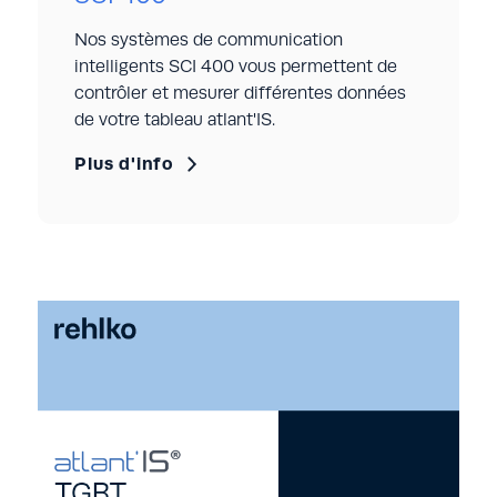
MAINTENANCE
Nos systèmes de communication
Traçabilité des évènements et journal de
intelligents SCI 400 vous permettent de
maintenance
contrôler et mesurer différentes données
Mesure instantanée par oscilloscope
de votre tableau atlant'IS.
Gestion documentaire embarquée
Plus d'info
CONFIGURATION
Programmation des alarmes
Reconﬁguration automatique des unités
fonctionnelles
SCI 400
Gestion délestage relestage
Notre gamme de Système de Communication
Programmation et personnalisation des actions
Intelligent SCI 400 est composée du SCI 402, SCI
par ladder
403 et SCI 405.
Elle vous offre les fonctions suivantes :
S
S
S
CI
CI
CI
4
4
4