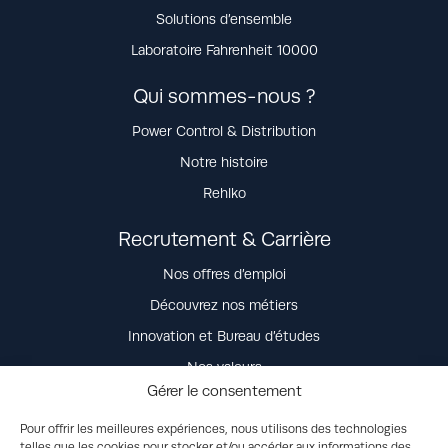
Solutions d’ensemble
Laboratoire Fahrenheit 10000
Qui sommes-nous ?
Power Control & Distribution
Notre histoire
Rehlko
Recrutement & Carrière
Nos offres d’emploi
Découvrez nos métiers
Innovation et Bureau d’études
Nos valeurs
Gérer le consentement
La vie dans l’entreprise
Nos engagements
Pour offrir les meilleures expériences, nous utilisons des technologies
telles que les cookies pour stocker et/ou accéder aux informations des